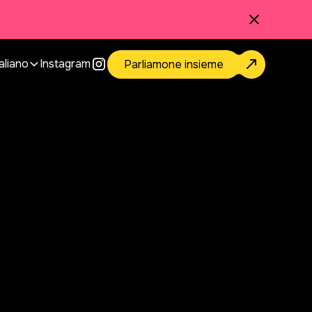
Instagram
taliano
Parliamone insieme